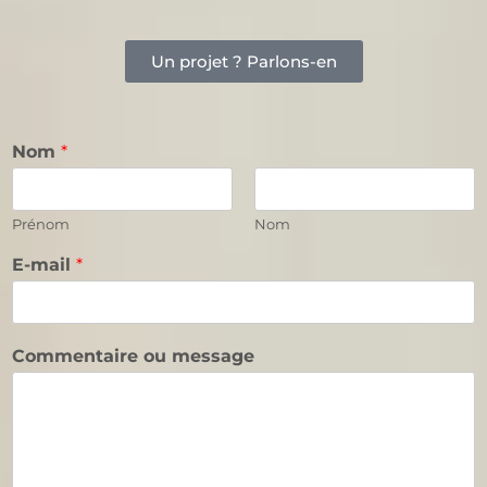
Un projet ? Parlons-en
Nom
*
Prénom
Nom
E-mail
*
E
Commentaire ou message
-
m
a
i
l
m