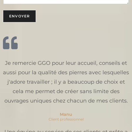
e
s
s
ENVOYER
a
g
e
E
-
m
a
i
Je remercie GGO pour leur accueil, conseils et
l
aussi pour la qualité des pierres avec lesquelles
j'adore travailler ; il y a beaucoup de choix et
cela me permet de créer sans limite des
ouvrages uniques chez chacun de mes clients.
Manu
Client professionnel
Une équipe au service de ses clients et prête a