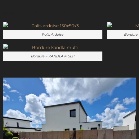
PALIS & BORDURES
Palis Ardoise
Bordure
Bordure – KANDLA MULTI