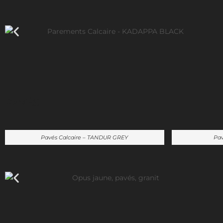
PAVÉS
Pavés Calcaire – TANDUR GREY
Pav