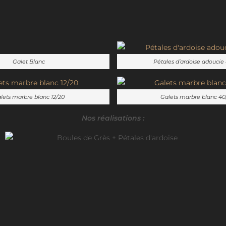
Galet Blanc
Pétales d’ardoise adoucie
lets marbre blanc 12/20
Galets marbre blanc 40
Nos réalisations :