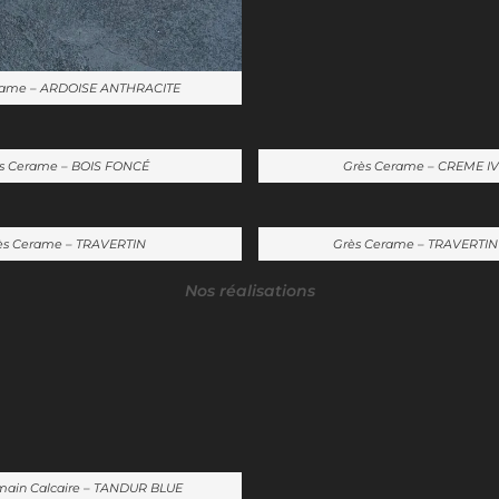
erame – ARDOISE ANTHRACITE
̀s Cerame – BOIS FONCÉ
Grès Cerame – CREME I
ès Cerame – TRAVERTIN
Grès Cerame – TRAVERTIN
Nos réalisations
ain Calcaire – TANDUR BLUE