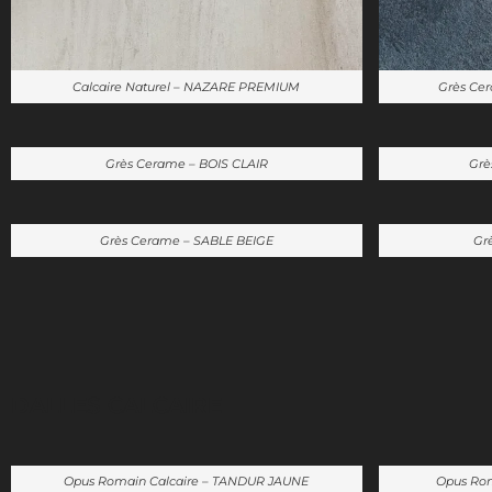
Calcaire Naturel – NAZARE PREMIUM
Grès C
Grès Cerame – BOIS CLAIR
Gre
Grès Cerame – SABLE BEIGE
Gr
DALLES CALCAIRE
Opus Romain Calcaire – TANDUR JAUNE
Opus Rom