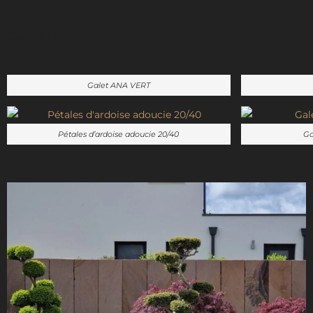
GALETS
Galet ANA VERT
Pétales d’ardoise adoucie 20/40
Ga