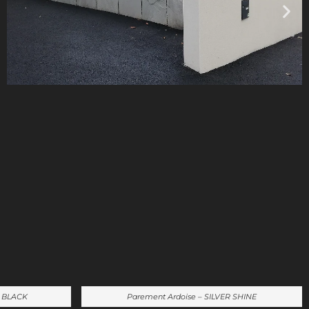
C BLACK
Parement Ardoise – SILVER SHINE