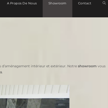
A Propos De Nous
Showroom
Contact
ts d’aménagement intérieur et extérieur. Notre
showroom
vous
ts
.